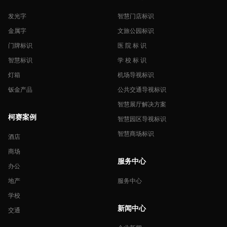
发光字
智慧门店标识
金属字
文旅公园标识
门牌标识
医 院 标 识
智慧标识
学 校 标 识
灯箱
机场导视标识
钣金产品
公共交通导视标识
智慧展厅解决方案
柯赛案例
智慧园区导视标识
智慧商场标识
酒店
商场
服务中心
办公
地产
服务中心
学校
新闻中心
交通