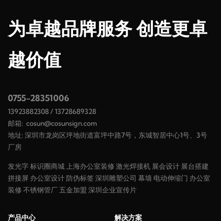
为卓越品牌服务 创造更卓
越价值
0755-28351006
13923882308
/
13728689328
邮箱:
cosun@cosunsign.com
地址: 深圳市龙岗区坪地街道富坪中路7号，东城智居中心1号、3号
厂房
发光字
标识圈商城
上海办公室装修
激光焊接机
展会设计
展台搭建
拼接屏
办公室设计
防伪标签
深圳雕塑公司
幕墙
电动伸缩门
办公室
装修
不锈钢管厂
五金加盟
深圳企业宣传片
产品中心
解决方案