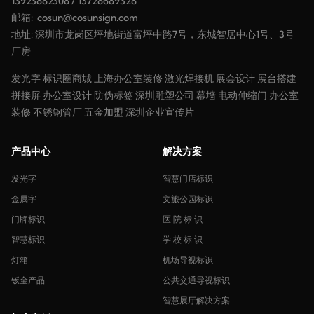
13923882308
/
13728689328
邮箱:
cosun@cosunsign.com
地址: 深圳市龙岗区坪地街道富坪中路7号，东城智居中心1号、3号
厂房
发光字
标识圈商城
上海办公室装修
激光焊接机
展会设计
展台搭建
拼接屏
办公室设计
防伪标签
深圳雕塑公司
幕墙
电动伸缩门
办公室
装修
不锈钢管厂
五金加盟
深圳企业宣传片
产品中心
解决方案
发光字
智慧门店标识
金属字
文旅公园标识
门牌标识
医 院 标 识
智慧标识
学 校 标 识
灯箱
机场导视标识
钣金产品
公共交通导视标识
智慧展厅解决方案