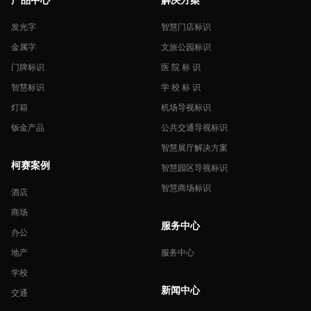
发光字
智慧门店标识
金属字
文旅公园标识
门牌标识
医 院 标 识
智慧标识
学 校 标 识
灯箱
机场导视标识
钣金产品
公共交通导视标识
智慧展厅解决方案
柯赛案例
智慧园区导视标识
智慧商场标识
酒店
商场
服务中心
办公
地产
服务中心
学校
新闻中心
交通