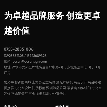
为卓越品牌服务 创造更卓
越价值
0755-28351006
13923882308
/
13728689328
邮箱:
cosun@cosunsign.com
地址: 深圳市龙岗区坪地街道富坪中路7号，东城智居中心1号、3号
厂房
发光字
标识圈商城
上海办公室装修
激光焊接机
展会设计
展台搭建
拼接屏
办公室设计
防伪标签
深圳雕塑公司
幕墙
电动伸缩门
办公室
装修
不锈钢管厂
五金加盟
深圳企业宣传片
产品中心
解决方案