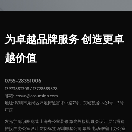
为卓越品牌服务 创造更卓
越价值
0755-28351006
13923882308
/
13728689328
邮箱:
cosun@cosunsign.com
地址: 深圳市龙岗区坪地街道富坪中路7号，东城智居中心1号、3号
厂房
发光字
标识圈商城
上海办公室装修
激光焊接机
展会设计
展台搭建
拼接屏
办公室设计
防伪标签
深圳雕塑公司
幕墙
电动伸缩门
办公室