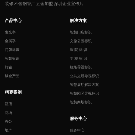
装修
不锈钢管厂
五金加盟
深圳企业宣传片
产品中心
解决方案
发光字
智慧门店标识
金属字
文旅公园标识
门牌标识
医 院 标 识
智慧标识
学 校 标 识
灯箱
机场导视标识
钣金产品
公共交通导视标识
智慧展厅解决方案
柯赛案例
智慧园区导视标识
智慧商场标识
酒店
商场
服务中心
办公
地产
服务中心