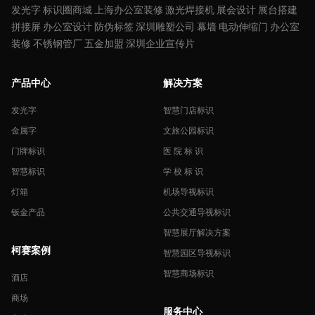
发光字
标识圈商城
上海办公室装修
激光焊接机
展会设计
展台搭建
拼接屏
办公室设计
防伪标签
深圳雕塑公司
幕墙
电动伸缩门
办公室
装修
不锈钢管厂
五金加盟
深圳企业宣传片
产品中心
解决方案
发光字
智慧门店标识
金属字
文旅公园标识
门牌标识
医 院 标 识
智慧标识
学 校 标 识
灯箱
机场导视标识
钣金产品
公共交通导视标识
智慧展厅解决方案
柯赛案例
智慧园区导视标识
智慧商场标识
酒店
商场
服务中心