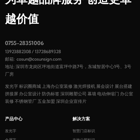
越价值
0755-28351006
13923882308
/
13728689328
邮箱:
cosun@cosunsign.com
地址: 深圳市龙岗区坪地街道富坪中路7号，东城智居中心1号、3号
厂房
发光字
标识圈商城
上海办公室装修
激光焊接机
展会设计
展台搭建
拼接屏
办公室设计
防伪标签
深圳雕塑公司
幕墙
电动伸缩门
办公室
装修
不锈钢管厂
五金加盟
深圳企业宣传片
产品中心
解决方案
发光字
智慧门店标识
金属字
文旅公园标识