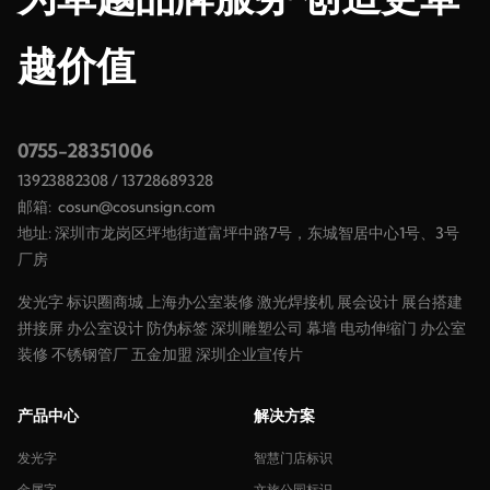
越价值
0755-28351006
13923882308
/
13728689328
邮箱:
cosun@cosunsign.com
地址: 深圳市龙岗区坪地街道富坪中路7号，东城智居中心1号、3号
厂房
发光字
标识圈商城
上海办公室装修
激光焊接机
展会设计
展台搭建
拼接屏
办公室设计
防伪标签
深圳雕塑公司
幕墙
电动伸缩门
办公室
装修
不锈钢管厂
五金加盟
深圳企业宣传片
产品中心
解决方案
发光字
智慧门店标识
金属字
文旅公园标识