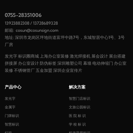
0755-28351006
13923882308
/
13728689328
邮箱:
cosun@cosunsign.com
地址: 深圳市龙岗区坪地街道富坪中路7号，东城智居中心1号、3号
厂房
发光字
标识圈商城
上海办公室装修
激光焊接机
展会设计
展台搭建
拼接屏
办公室设计
防伪标签
深圳雕塑公司
幕墙
电动伸缩门
办公室
装修
不锈钢管厂
五金加盟
深圳企业宣传片
产品中心
解决方案
发光字
智慧门店标识
金属字
文旅公园标识
门牌标识
医 院 标 识
智慧标识
学 校 标 识
灯箱
机场导视标识