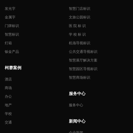
发光字
智慧门店标识
金属字
文旅公园标识
门牌标识
医 院 标 识
智慧标识
学 校 标 识
灯箱
机场导视标识
钣金产品
公共交通导视标识
智慧展厅解决方案
柯赛案例
智慧园区导视标识
智慧商场标识
酒店
商场
服务中心
办公
地产
服务中心
学校
新闻中心
交通
企业新闻