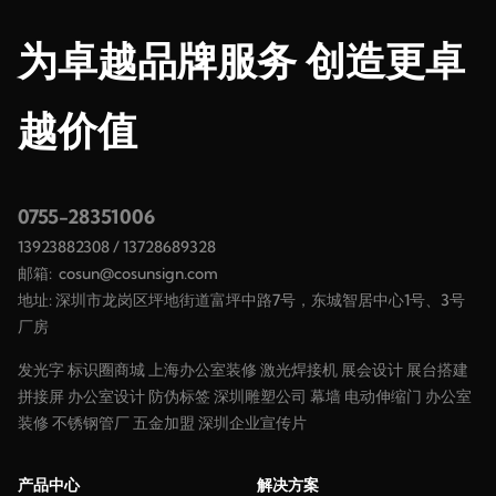
为卓越品牌服务 创造更卓
越价值
0755-28351006
13923882308
/
13728689328
邮箱:
cosun@cosunsign.com
地址: 深圳市龙岗区坪地街道富坪中路7号，东城智居中心1号、3号
厂房
发光字
标识圈商城
上海办公室装修
激光焊接机
展会设计
展台搭建
拼接屏
办公室设计
防伪标签
深圳雕塑公司
幕墙
电动伸缩门
办公室
装修
不锈钢管厂
五金加盟
深圳企业宣传片
产品中心
解决方案