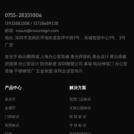
0755-28351006
13923882308
/
13728689328
邮箱:
cosun@cosunsign.com
地址: 深圳市龙岗区坪地街道富坪中路7号，东城智居中心1号、3号
厂房
发光字
标识圈商城
上海办公室装修
激光焊接机
展会设计
展台搭建
拼接屏
办公室设计
防伪标签
深圳雕塑公司
幕墙
电动伸缩门
办公室
装修
不锈钢管厂
五金加盟
深圳企业宣传片
产品中心
解决方案
发光字
智慧门店标识
金属字
文旅公园标识
门牌标识
医 院 标 识
智慧标识
学 校 标 识
灯箱
机场导视标识