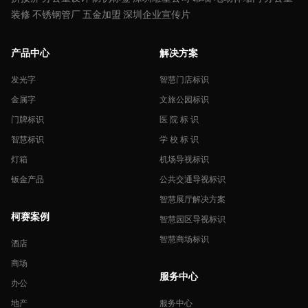
装修
不锈钢管厂
五金加盟
深圳企业宣传片
产品中心
解决方案
发光字
智慧门店标识
金属字
文旅公园标识
门牌标识
医 院 标 识
智慧标识
学 校 标 识
灯箱
机场导视标识
钣金产品
公共交通导视标识
智慧展厅解决方案
柯赛案例
智慧园区导视标识
智慧商场标识
酒店
商场
服务中心
办公
地产
服务中心