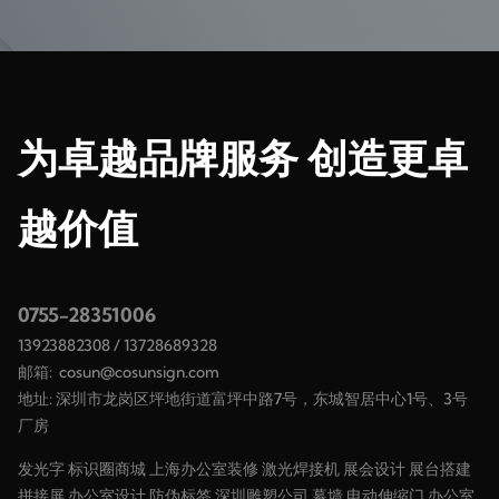
为卓越品牌服务 创造更卓
越价值
0755-28351006
13923882308
/
13728689328
邮箱:
cosun@cosunsign.com
地址: 深圳市龙岗区坪地街道富坪中路7号，东城智居中心1号、3号
厂房
发光字
标识圈商城
上海办公室装修
激光焊接机
展会设计
展台搭建
拼接屏
办公室设计
防伪标签
深圳雕塑公司
幕墙
电动伸缩门
办公室