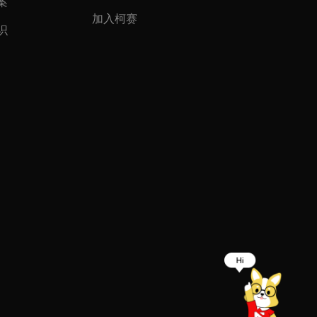
案
加入柯赛
识