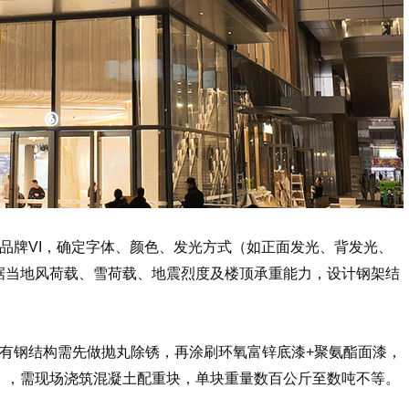
品牌VI，确定字体、颜色、发光方式（如正面发光、背发光、
据当地风荷载、雪荷载、地震烈度及楼顶承重能力，设计钢架结
所有钢结构需先做抛丸除锈，再涂刷环氧富锌底漆+聚氨酯面漆，
），需现场浇筑混凝土配重块，单块重量数百公斤至数吨不等。