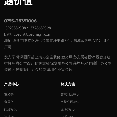
越价值
0755-28351006
13923882308
/
13728689328
邮箱:
cosun@cosunsign.com
地址: 深圳市龙岗区坪地街道富坪中路7号，东城智居中心1号、3号
厂房
发光字
标识圈商城
上海办公室装修
激光焊接机
展会设计
展台搭建
拼接屏
办公室设计
防伪标签
深圳雕塑公司
幕墙
电动伸缩门
办公室
装修
不锈钢管厂
五金加盟
深圳企业宣传片
产品中心
解决方案
发光字
智慧门店标识
金属字
文旅公园标识
门牌标识
医 院 标 识
智慧标识
学 校 标 识