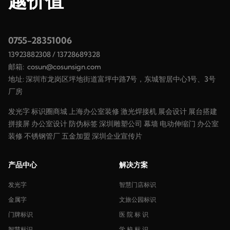
越价值
0755-28351006
13923882308
/
13728689328
邮箱:
cosun@cosunsign.com
地址: 深圳市龙岗区坪地街道富坪中路7号，东城智居中心1号、3号
厂房
发光字
标识圈商城
上海办公室装修
激光焊接机
展会设计
展台搭建
拼接屏
办公室设计
防伪标签
深圳雕塑公司
幕墙
电动伸缩门
办公室
装修
不锈钢管厂
五金加盟
深圳企业宣传片
产品中心
解决方案
发光字
智慧门店标识
金属字
文旅公园标识
门牌标识
医 院 标 识
智慧标识
学 校 标 识