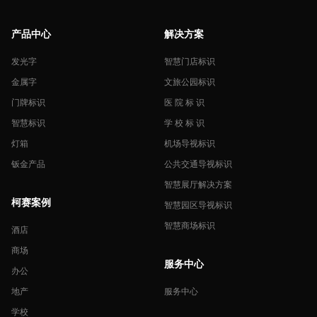
产品中心
解决方案
发光字
智慧门店标识
金属字
文旅公园标识
门牌标识
医 院 标 识
智慧标识
学 校 标 识
灯箱
机场导视标识
钣金产品
公共交通导视标识
智慧展厅解决方案
柯赛案例
智慧园区导视标识
智慧商场标识
酒店
商场
服务中心
办公
地产
服务中心
学校