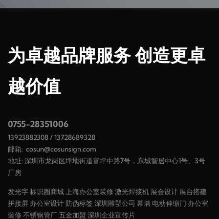
为卓越品牌服务 创造更卓
越价值
0755-28351006
13923882308
/
13728689328
邮箱:
cosun@cosunsign.com
地址: 深圳市龙岗区坪地街道富坪中路7号，东城智居中心1号、3号
厂房
发光字
标识圈商城
上海办公室装修
激光焊接机
展会设计
展台搭建
拼接屏
办公室设计
防伪标签
深圳雕塑公司
幕墙
电动伸缩门
办公室
装修
不锈钢管厂
五金加盟
深圳企业宣传片