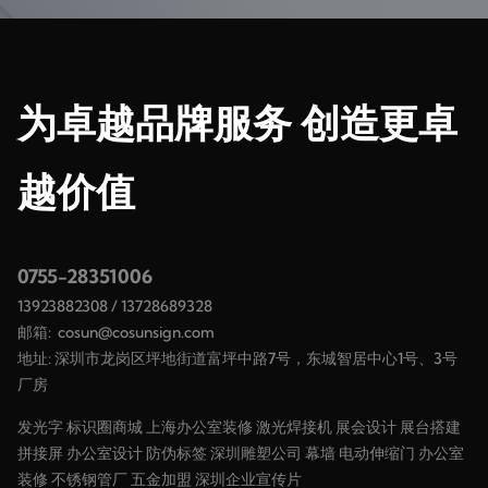
为卓越品牌服务 创造更卓
越价值
0755-28351006
13923882308
/
13728689328
邮箱:
cosun@cosunsign.com
地址: 深圳市龙岗区坪地街道富坪中路7号，东城智居中心1号、3号
厂房
发光字
标识圈商城
上海办公室装修
激光焊接机
展会设计
展台搭建
拼接屏
办公室设计
防伪标签
深圳雕塑公司
幕墙
电动伸缩门
办公室
装修
不锈钢管厂
五金加盟
深圳企业宣传片