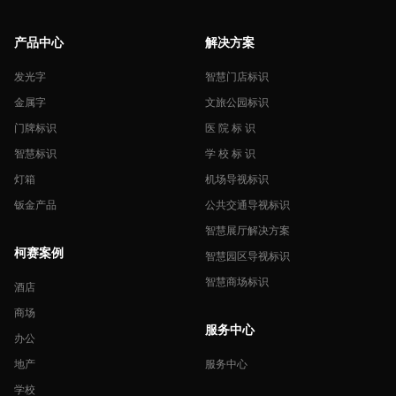
产品中心
解决方案
发光字
智慧门店标识
金属字
文旅公园标识
门牌标识
医 院 标 识
智慧标识
学 校 标 识
灯箱
机场导视标识
钣金产品
公共交通导视标识
智慧展厅解决方案
柯赛案例
智慧园区导视标识
智慧商场标识
酒店
商场
服务中心
办公
地产
服务中心
学校