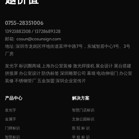
0755-28351006
13923882308
/
13728689328
邮箱:
cosun@cosunsign.com
地址: 深圳市龙岗区坪地街道富坪中路7号，东城智居中心1号、3号
厂房
发光字
标识圈商城
上海办公室装修
激光焊接机
展会设计
展台搭建
拼接屏
办公室设计
防伪标签
深圳雕塑公司
幕墙
电动伸缩门
办公室
装修
不锈钢管厂
五金加盟
深圳企业宣传片
产品中心
解决方案
发光字
智慧门店标识
金属字
文旅公园标识
门牌标识
医 院 标 识
智慧标识
学 校 标 识