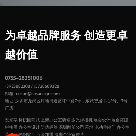
为卓越品牌服务 创造更卓
越价值
0755-28351006
13923882308
/
13728689328
邮箱:
cosun@cosunsign.com
地址: 深圳市龙岗区坪地街道富坪中路7号，东城智居中心1号、3号
厂房
发光字
标识圈商城
上海办公室装修
激光焊接机
展会设计
展台搭建
拼接屏
办公室设计
防伪标签
深圳雕塑公司
幕墙
电动伸缩门
办公室
装修
不锈钢管厂
五金加盟
深圳企业宣传片