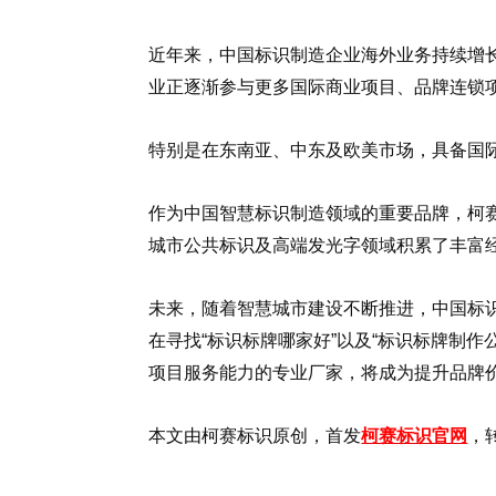
近年来，中国标识制造企业海外业务持续增
业正逐渐参与更多国际商业项目、品牌连锁
特别是在东南亚、中东及欧美市场，具备国
作为中国智慧标识制造领域的重要品牌，柯
城市公共标识及高端发光字领域积累了丰富
未来，随着智慧城市建设不断推进，中国标
在寻找“标识标牌哪家好”以及“标识标牌制
项目服务能力的专业厂家，将成为提升品牌
本文由柯赛标识原创，首发
柯赛标识官网
，