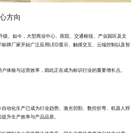
心方向
互”升级。如今，大型商业中心、医院、交通枢纽、产业园区及文
标牌厂家开始广泛应用LED显示、触摸交互、云端控制以及智
。
用户体验与运营效率，因此正在成为标识行业的重要增长点。
今自动化生产已成为行业趋势。激光切割、数控折弯、机器人焊
面提升生产效率与产品品质。