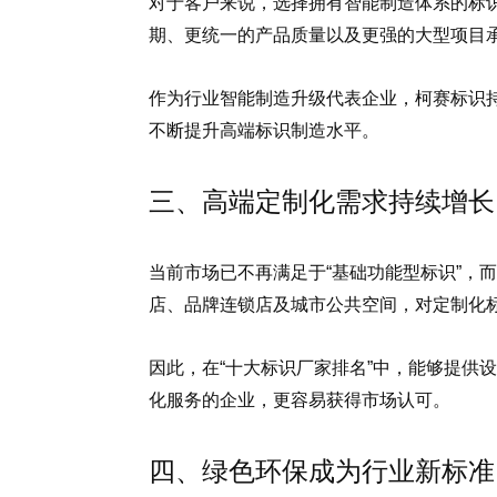
对于客户来说，选择拥有智能制造体系的标
期、更统一的产品质量以及更强的大型项目
作为行业智能制造升级代表企业，柯赛标识
不断提升高端标识制造水平。
三、高端定制化需求持续增长
当前市场已不再满足于“基础功能型标识”，
店、品牌连锁店及城市公共空间，对定制化
因此，在“十大标识厂家排名”中，能够提供
化服务的企业，更容易获得市场认可。
四、绿色环保成为行业新标准