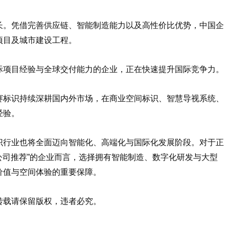
长。凭借完善供应链、智能制造能力以及高性价比优势，中国企
项目及城市建设工程。
际项目经验与全球交付能力的企业，正在快速提升国际竞争力。
赛标识持续深耕国内外市场，在商业空间标识、智慧导视系统、
经验。
识行业也将全面迈向智能化、高端化与国际化发展阶段。对于正
作公司推荐”的企业而言，选择拥有智能制造、数字化研发与大型
价值与空间体验的重要保障。
转载请保留版权，违者必究。