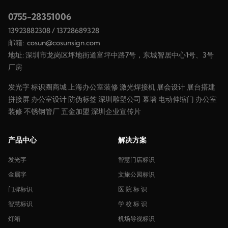
0755-28351006
13923882308
/
13728689328
邮箱:
cosun@cosunsign.com
地址: 深圳市龙岗区坪地街道富坪中路7号，东城智居中心1号、3号
厂房
发光字
标识圈商城
上海办公室装修
激光焊接机
展会设计
展台搭建
拼接屏
办公室设计
防伪标签
深圳雕塑公司
幕墙
电动伸缩门
办公室
装修
不锈钢管厂
五金加盟
深圳企业宣传片
产品中心
解决方案
发光字
智慧门店标识
金属字
文旅公园标识
门牌标识
医 院 标 识
智慧标识
学 校 标 识
灯箱
机场导视标识