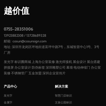
越价值
0755-28351006
13923882308
/
13728689328
邮箱:
cosun@cosunsign.com
地址: 深圳市龙岗区坪地街道富坪中路7号，东城智居中心1号、3号
厂房
发光字
标识圈商城
上海办公室装修
激光焊接机
展会设计
展台搭建
拼接屏
办公室设计
防伪标签
深圳雕塑公司
幕墙
电动伸缩门
办公室
装修
不锈钢管厂
五金加盟
深圳企业宣传片
产品中心
解决方案
发光字
智慧门店标识
金属字
文旅公园标识