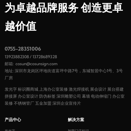
为卓越品牌服务 创造更卓
越价值
0755-28351006
13923882308
/
13728689328
邮箱:
cosun@cosunsign.com
地址: 深圳市龙岗区坪地街道富坪中路7号，东城智居中心1号、3号
厂房
发光字
标识圈商城
上海办公室装修
激光焊接机
展会设计
展台搭建
拼接屏
办公室设计
防伪标签
深圳雕塑公司
幕墙
电动伸缩门
办公室
装修
不锈钢管厂
五金加盟
深圳企业宣传片
产品中心
解决方案
发光字
智慧门店标识