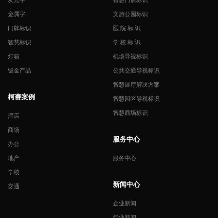
金属字
文旅公园标识
门牌标识
医 院 标 识
智慧标识
学 校 标 识
灯箱
机场导视标识
钣金产品
公共交通导视标识
智慧展厅解决方案
柯赛案例
智慧园区导视标识
智慧商场标识
酒店
商场
服务中心
办公
地产
服务中心
学校
新闻中心
交通
企业新闻
行业新闻