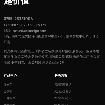
越价值
0755-28351006
13923882308
/
13728689328
邮箱:
cosun@cosunsign.com
地址: 深圳市龙岗区坪地街道富坪中路7号，东城智居中心1号、3号
厂房
发光字
标识圈商城
上海办公室装修
激光焊接机
展会设计
展台搭建
拼接屏
办公室设计
防伪标签
深圳雕塑公司
幕墙
电动伸缩门
办公室
装修
不锈钢管厂
五金加盟
深圳企业宣传片
产品中心
解决方案
发光字
智慧门店标识
金属字
文旅公园标识
门牌标识
医 院 标 识
智慧标识
学 校 标 识